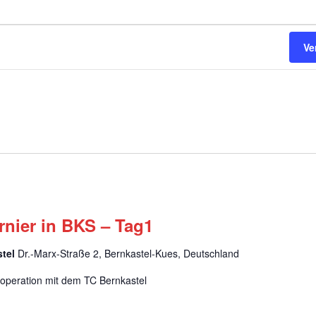
Anlage und Clubhau
Trainer
Sponsoren
Jugendar
Ve
Satzung
Rentner
nier in BKS – Tag1
stel
Dr.-Marx-Straße 2, Bernkastel-Kues, Deutschland
ooperation mit dem TC Bernkastel