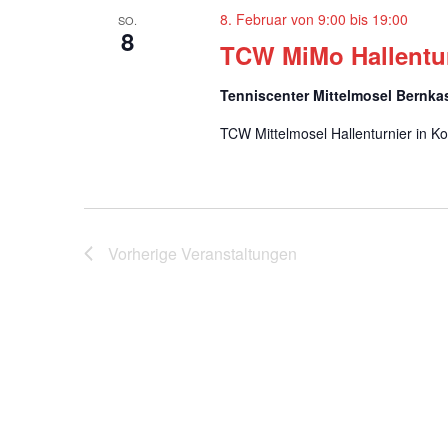
g
8. Februar von 9:00
bis
19:00
SO.
8
e
TCW MiMo Hallentur
n
Tenniscenter Mittelmosel Bernka
S
TCW Mittelmosel Hallenturnier in K
u
c
h
Vorherige
Veranstaltungen
e
u
n
d
A
n