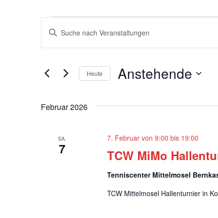
Veranstaltungen
V
Bitte
e
Schlüsselwort
eingeben.
r
Suche
Anstehende
a
Heute
nach
Veranstaltungen
Datum
n
Schlüsselwort.
wählen.
s
Februar 2026
t
7. Februar von 9:00
bis
19:00
a
SA.
7
TCW MiMo Hallentur
l
t
Tenniscenter Mittelmosel Bernka
u
TCW Mittelmosel Hallenturnier in K
n