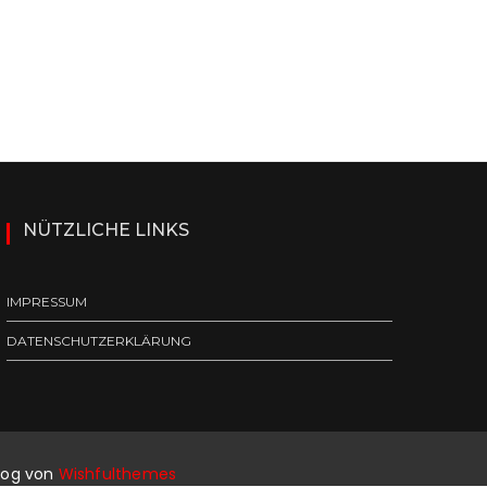
t
i
o
n
NÜTZLICHE LINKS
IMPRESSUM
DATENSCHUTZERKLÄRUNG
log von
Wishfulthemes