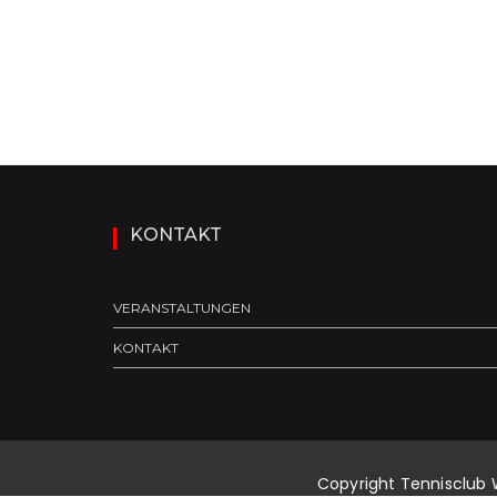
s
i
c
h
t
e
KONTAKT
n
,
VERANSTALTUNGEN
N
KONTAKT
a
v
i
Copyright Tennisclub 