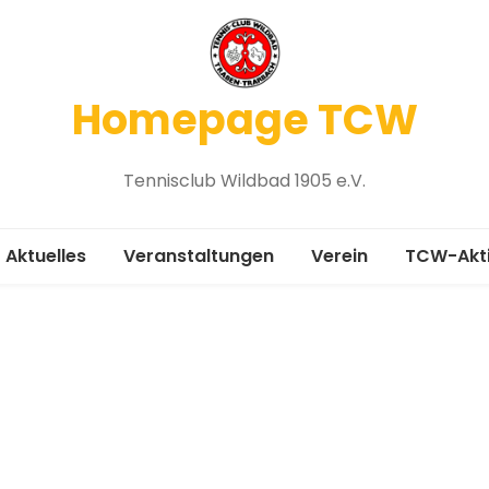
Homepage TCW
Tennisclub Wildbad 1905 e.V.
Aktuelles
Veranstaltungen
Verein
TCW-Akt
Vereinsgeschichte
Medenru
Chronik 1905-2005
Platzbel
Mitgliedsantrag
Winterspi
Vorstand
Platzanfr