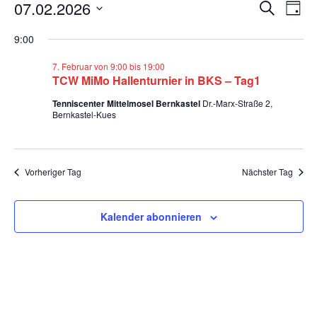
Veranstaltungen
V
V
07.02.2026
S
T
e
für
e
u
Datum
a
9:00
wählen.
c
r
7.
r
g
h
a
7. Februar von 9:00
bis
19:00
Februar
a
e
TCW MiMo Hallenturnier in BKS – Tag1
n
2026
n
Tenniscenter Mittelmosel Bernkastel
Dr.-Marx-Straße 2,
s
Bernkastel-Kues
s
t
t
a
l
Vorheriger Tag
Nächster Tag
a
t
l
u
Kalender abonnieren
t
n
u
g
n
A
g
n