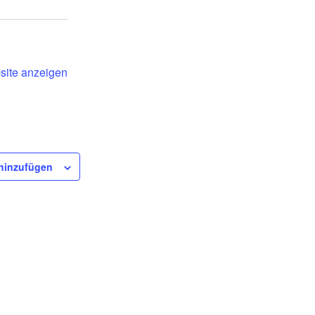
s
beit
site anzeigen
sommer
hinzufügen