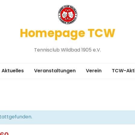
Homepage TCW
Tennisclub Wildbad 1905 e.V.
Aktuelles
Veranstaltungen
Verein
TCW-Akt
Vereinsgeschichte
Medenru
Chronik 1905-2005
Platzbel
Mitgliedsantrag
Winterspi
stattgefunden.
Vorstand
Platzanfr
60