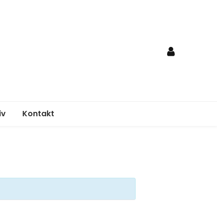
iv
Kontakt
nden
egungsplan
elordnung
age