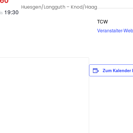
Anlage und Clubhau
Trainer
Huesgen/Langguth – Knod/Haag
19:30
is
Sponsoren
Jugendar
TCW
Veranstalter-Web
Satzung
Rentner
Zum Kalender 