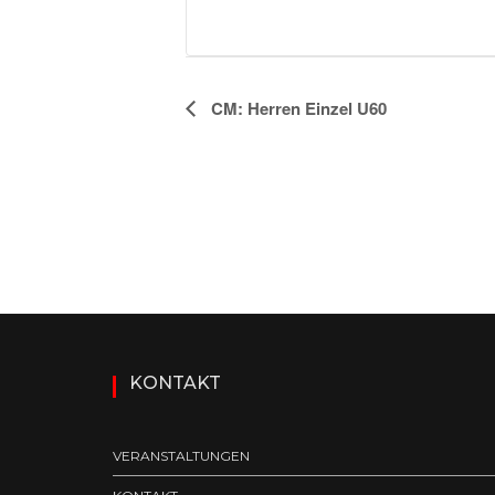
V
CM: Herren Einzel U60
e
r
a
n
s
t
a
l
KONTAKT
t
u
VERANSTALTUNGEN
n