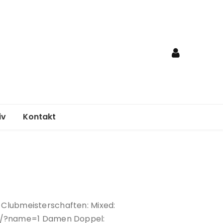
iv
Kontakt
nden
egungsplan
elordnung
r Clubmeisterschaften: Mixed:
age
d/?name=1 Damen Doppel: