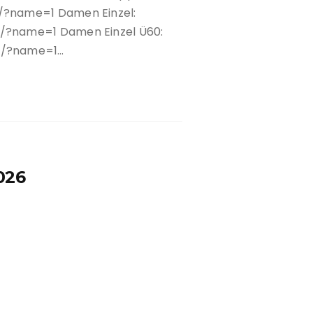
s
/?name=1 Damen Einzel:
/?name=1 Damen Einzel Ü60:
beit
d/?name=1…
sommer
026