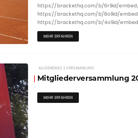
Anlage und Clubhau
Trainer
https://brackethq.com/b/6r9id/embed
https://brackethq.com/b/8o9id/embed
Sponsoren
Jugendar
https://brackethq.com/b/4o9id/embe
Satzung
Rentner
MEHR ERFAHREN
|
ALLGEMEINES
VERSAMMLUNG
Mitgliederversammlung 2
MEHR ERFAHREN