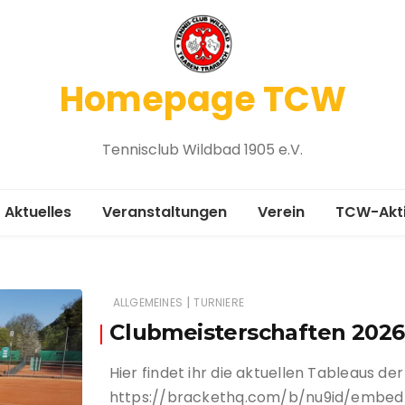
Homepage TCW
Tennisclub Wildbad 1905 e.V.
Aktuelles
Veranstaltungen
Verein
TCW-Akt
Vereinsgeschichte
Medenru
Chronik 1905-2005
Platzbel
|
ALLGEMEINES
TURNIERE
Clubmeisterschaften 2026
Mitgliedsantrag
Winterspi
Hier findet ihr die aktuellen Tableaus de
Vorstand
Platzanfr
https://brackethq.com/b/nu9id/embe