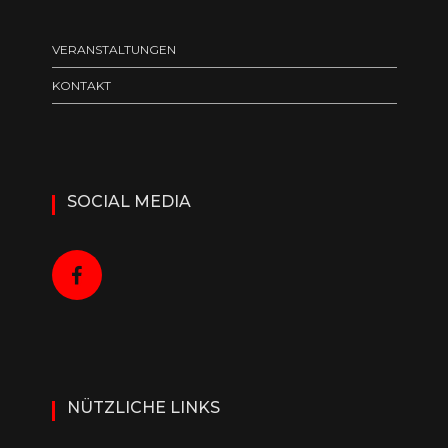
n
g
VERANSTALTUNGEN
-
KONTAKT
N
a
v
i
SOCIAL MEDIA
g
a
t
i
o
n
NÜTZLICHE LINKS