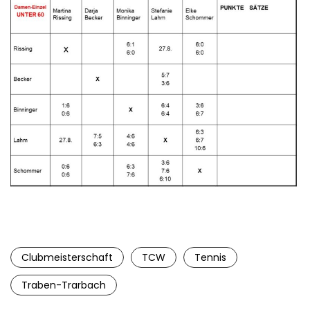
Damen U60
Clubmeisterschaft
TCW
Tennis
Traben-Trarbach