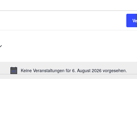
Anlage und Clubhau
Trainer
Sponsoren
Jugendar
V
Satzung
Rentner
Keine Veranstaltungen für 6. August 2026 vorgesehen.
H
i
n
w
e
i
s