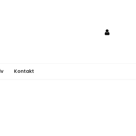
iv
Kontakt
nden
egungsplan
elordnung
age