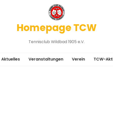
Homepage TCW
Tennisclub Wildbad 1905 e.V.
Aktuelles
Veranstaltungen
Verein
TCW-Akt
Vereinsgeschichte
Medenru
Chronik 1905-2005
Platzbel
Mitgliedsantrag
Winterspi
Vorstand
Platzanfr