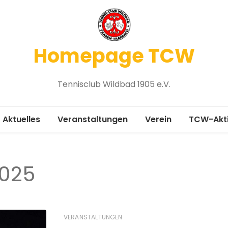
Homepage TCW
Tennisclub Wildbad 1905 e.V.
Aktuelles
Veranstaltungen
Verein
TCW-Akt
Vereinsgeschichte
Medenru
2025
Chronik 1905-2005
Platzbel
Mitgliedsantrag
Winterspi
Vorstand
Platzanfr
VERANSTALTUNGEN