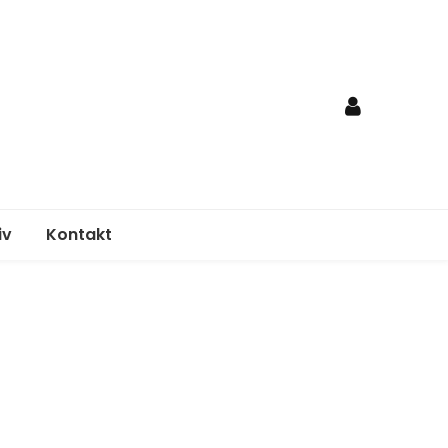
iv
Kontakt
nden
egungsplan
elordnung
age