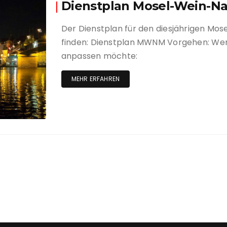
Dienstplan Mosel-Wein-Na
Anlage und Clubhau
Trainer
Der Dienstplan für den diesjährigen Mos
Sponsoren
Jugendar
finden: Dienstplan MWNM Vorgehen: We
Satzung
Rentner
anpassen möchte:
MEHR ERFAHREN