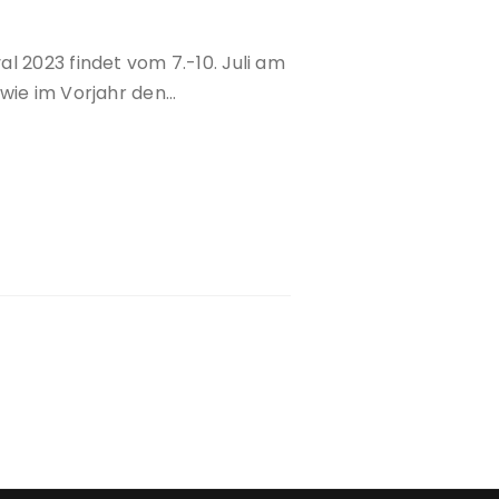
s
l 2023 findet vom 7.-10. Juli am
beit
 wie im Vorjahr den…
sommer