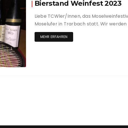
Bierstand Weinfest 2023
Anlage und Clubhau
Trainer
Liebe TCWler/Innen, das Moselweinfestiva
Sponsoren
Jugendar
Moselufer in Trarbach statt. Wir werden
Satzung
Rentner
MEHR ERFAHREN