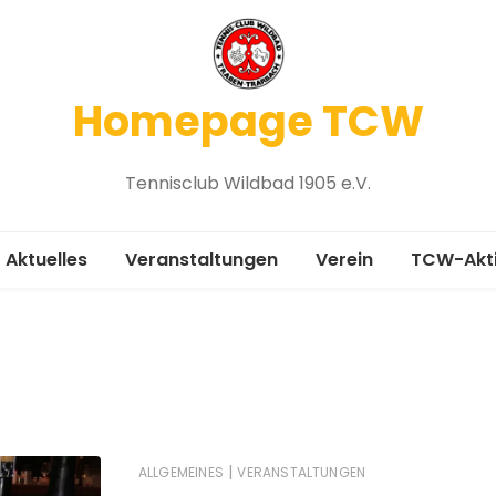
Homepage TCW
Tennisclub Wildbad 1905 e.V.
Aktuelles
Veranstaltungen
Verein
TCW-Akt
Vereinsgeschichte
Medenru
Chronik 1905-2005
Platzbel
Mitgliedsantrag
Winterspi
Vorstand
Platzanfr
|
ALLGEMEINES
VERANSTALTUNGEN