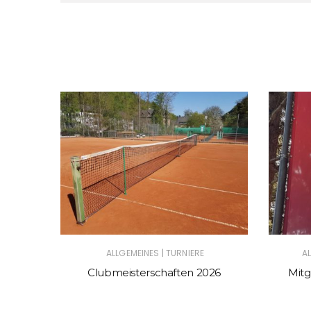
|
ALLGEMEINES
TURNIERE
A
025
Clubmeisterschaften 2026
Mitg