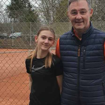
Anlage und Clubhau
Trainer
Sponsoren
Jugendar
Satzung
Rentner