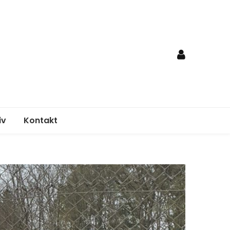
iv
Kontakt
nden
egungsplan
elordnung
age