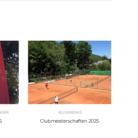
NGEN
ALLGEMEINES
6
Clubmeisterschaften 2025
Cl