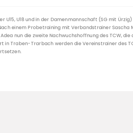
n der U15, U18 und in der Damenmannschaft (SG mit Ürzig
ch einem Probetraining mit Verbandstrainer Sascha Mül
 Adea nun die zweite Nachwuchshoffnung des TCW, die 
Ort in Traben-Trarbach werden die Vereinstrainer des 
rtsetzen.