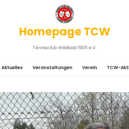
Homepage TCW
Tennisclub Wildbad 1905 e.V.
Aktuelles
Veranstaltungen
Verein
TCW-Akt
Vereinsgeschichte
Medenru
Chronik 1905-2005
Platzbel
Mitgliedsantrag
Winterspi
Vorstand
Platzanfr