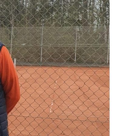
s
beit
sommer